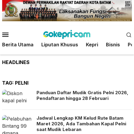
Loncat
ke
konten
Menu
Mobile
Berita Utama
Liputan Khusus
Kepri
Bisnis
Pol
HEADLINES
TAG:
PELNI
Panduan Daftar Mudik Gratis Pelni 2026,
Pendaftaran hingga 28 Februari
Jadwal Lengkap KM Kelud Rute Batam
Maret 2026, Ada Tambahan Kapal Pelni
saat Mudik Lebaran