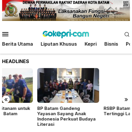
Loncat
ke
konten
Menu
Mobile
Berita Utama
Liputan Khusus
Kepri
Bisnis
Pol
HEADLINES
«
»
BP Batam Gandeng
RSBP Batam Raih Status
Yayasan Sayang Anak
Tertinggi Layanan Stroke
Indonesia Perkuat Budaya
Literasi