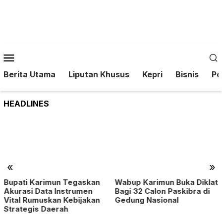
Loncat
ke
konten
Menu
Mobile
Berita Utama
Liputan Khusus
Kepri
Bisnis
Pol
HEADLINES
«
»
Bupati Karimun Tegaskan
Wabup Karimun Buka Diklat
Akurasi Data Instrumen
Bagi 32 Calon Paskibra di
Vital Rumuskan Kebijakan
Gedung Nasional
Strategis Daerah