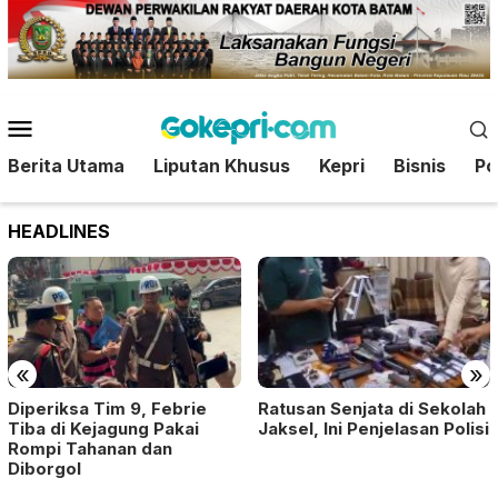
Loncat
ke
konten
Menu
Mobile
Berita Utama
Liputan Khusus
Kepri
Bisnis
Pol
HEADLINES
«
»
Diperiksa Tim 9, Febrie
Ratusan Senjata di Sekolah
Tiba di Kejagung Pakai
Jaksel, Ini Penjelasan Polisi
Rompi Tahanan dan
Diborgol