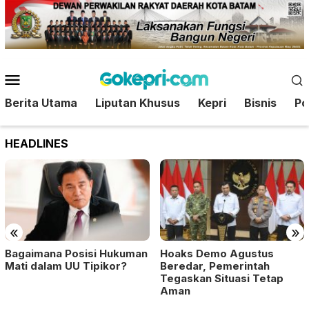
Loncat
ke
konten
Menu
Mobile
Berita Utama
Liputan Khusus
Kepri
Bisnis
Pol
HEADLINES
«
»
Bagaimana Posisi Hukuman
Hoaks Demo Agustus
Mati dalam UU Tipikor?
Beredar, Pemerintah
Tegaskan Situasi Tetap
Aman