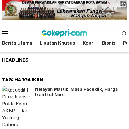
Loncat
ke
konten
Menu
Mobile
Berita Utama
Liputan Khusus
Kepri
Bisnis
Pol
HEADLINES
TAG:
HARGA IKAN
Nelayan Masuki Masa Paceklik, Harga
Ikan Ikut Naik