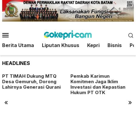
Loncat
ke
konten
Menu
Mobile
Berita Utama
Liputan Khusus
Kepri
Bisnis
Pol
HEADLINES
PT TIMAH Dukung MTQ
Pemkab Karimun
Desa Gemuruh, Dorong
Komitmen Jaga Iklim
Lahirnya Generasi Qurani
Investasi dan Kepastian
Hukum PT OTK
«
»