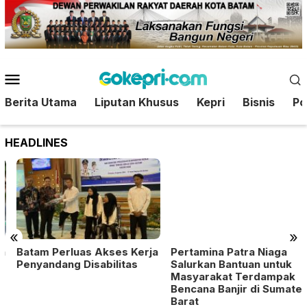
Loncat
ke
konten
Menu
Mobile
Berita Utama
Liputan Khusus
Kepri
Bisnis
Pol
HEADLINES
Pertamina Patra Niaga
Salurkan Bantuan untuk
Masyarakat Terdampak
Bencana Banjir di Sumatera
Barat
«
»
Batam Perluas Akses Kerja
Penyandang Disabilitas