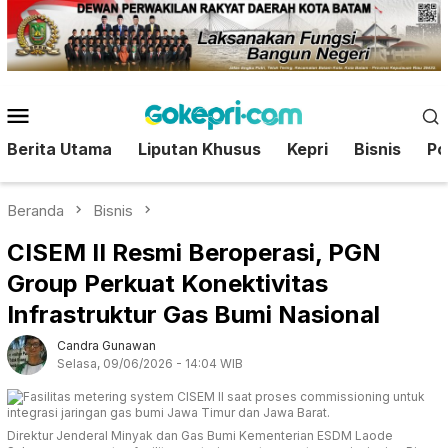
Loncat
ke
konten
Menu
Mobile
Berita Utama
Liputan Khusus
Kepri
Bisnis
Pol
Beranda
Bisnis
CISEM II Resmi Beroperasi, PGN
Group Perkuat Konektivitas
Infrastruktur Gas Bumi Nasional
Candra Gunawan
Selasa, 09/06/2026 - 14:04 WIB
Direktur Jenderal Minyak dan Gas Bumi Kementerian ESDM Laode