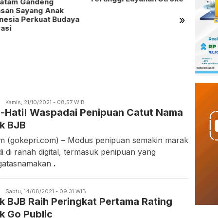
Batam Gandeng
asan Sayang Anak
»
nesia Perkuat Budaya
rasi
Bola 
Milan
Nanti
S
Candra
Kamis, 21/10/2021 - 08:57 WIB
i-Hati! Waspadai Penipuan Catut Nama
Gunawan
k BJB
m (gokepri.com) – Modus penipuan semakin marak
di di ranah digital, termasuk penipuan yang
gatasnamakan
.
S
Candra
Sabtu, 14/08/2021 - 09:31 WIB
k BJB Raih Peringkat Pertama Rating
Gunawan
k Go Public