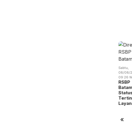
at,
Jumat,
Kamis,
/08/2026 -
07/08/2026 -
06/08/2026 -
Sabtu,
:00 WIB
13:04 WIB
19:14 WIB
08/08/2
Sabtu,
stival
Perang
RSBP
09:26 W
08/08/2026 -
pak Bola
Dagang
Gandeng
RSBP
09:31 WIB
 Batam
Trump
BPOM
Batam
BP Batam
dik
Mengubah
Perkuat
Statu
Gandeng
alen…
Peta
Pengawasan
Terti
Yayasan
Indust…
Oba…
Laya
Sayang
Anak Ind…
«