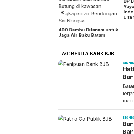
BP 
sional
Yay
«
Indo
Lite
400 Bambu Ditanam untuk
Jaga Air Baku Batam
TAG:
BERITA BANK BJB
BISNI
Hat
Ban
Bata
terja
men
BISNI
Ban
Ban