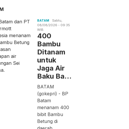
AM
BATAM
Sabtu,
08/08/2026 - 09:35
WIB
400
Bambu
Ditanam
untuk
Jaga Air
Baku Ba…
BATAM
(gokepri) - BP
Batam
menanam 400
bibit Bambu
Betung di
daerah