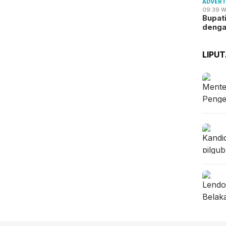
ADVERT
09:39 W
Bupat
deng
LIPU