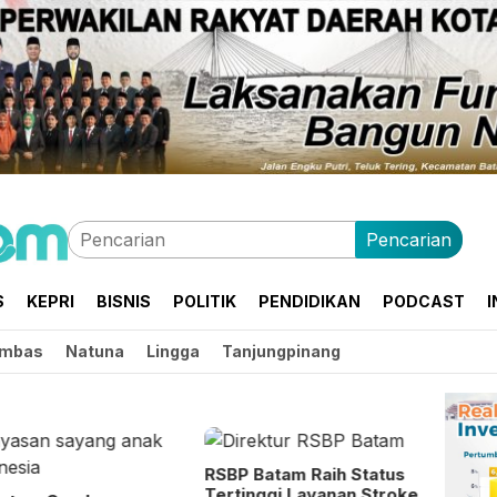
Pencarian
S
KEPRI
BISNIS
POLITIK
PENDIDIKAN
PODCAST
I
mbas
Natuna
Lingga
Tanjungpinang
RSBP Batam Raih Status
Tertinggi Layanan Stroke