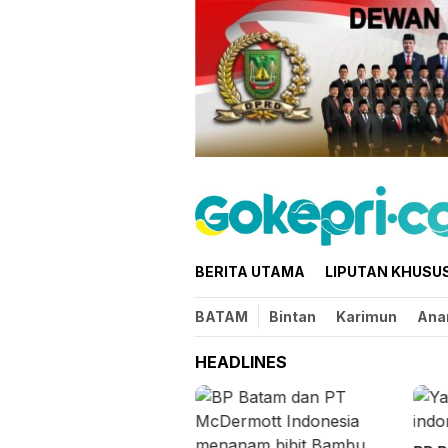
Loncat
ke
konten
BERITA UTAMA
LIPUTAN KHUSU
BATAM
Bintan
Karimun
Ana
HEADLINES
bup Karimun Buka
lat Bagi 32 Calon
skibra di Gedung