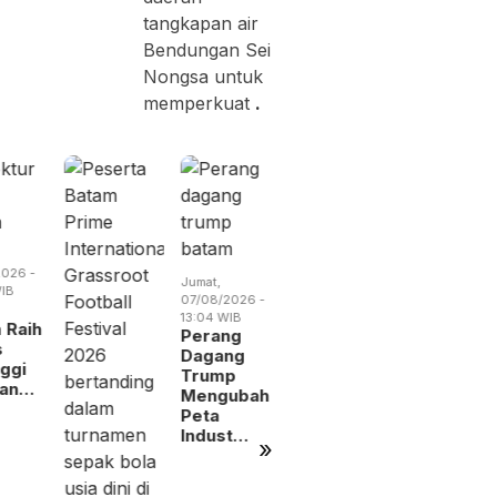
tangkapan air
Bendungan Sei
Nongsa untuk
memperkuat
.
Kamis,
Sabtu,
06/08/2026 -
08/08/2026 
19:14 WIB
09:31 WIB
026 -
Jumat,
RSBP
BP Batam
IB
07/08/2026 -
Gandeng
Gandeng
13:04 WIB
BPOM
Yayasan
 Raih
Perang
Perkuat
Sayang
s
Dagang
Pengawasan
Anak Ind
nggi
Trump
Oba…
nan…
Mengubah
Peta
Indust…
»