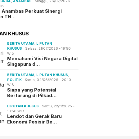
ORIAL
,
ANAMBAS
Minggu, 26/07/2026 -
IB
i Anambas Perkuat Sinergi
an TN…
TAN KHUSUS
BERITA UTAMA
,
LIPUTAN
KHUSUS
Selasa, 21/07/2026 - 19:50
WIB
Memahami Visi Negara Digital
Singapura d…
BERITA UTAMA
,
LIPUTAN KHUSUS
,
POLITIK
Kamis, 04/06/2026 - 20:10
WIB
Siapa yang Potensial
Bertarung di Pilkad…
LIPUTAN KHUSUS
Sabtu, 22/11/2025 -
10:56 WIB
Lendot dan Gerak Baru
Ekonomi Pesisir Be…