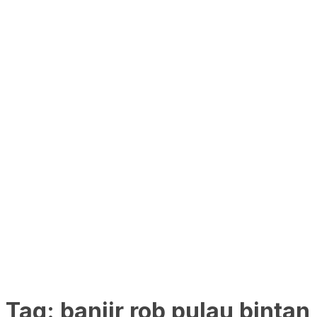
Tag:
banjir rob pulau bintan