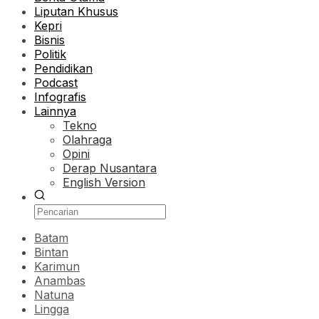
Liputan Khusus
Kepri
Bisnis
Politik
Pendidikan
Podcast
Infografis
Lainnya
Tekno
Olahraga
Opini
Derap Nusantara
English Version
Batam
Bintan
Karimun
Anambas
Natuna
Lingga