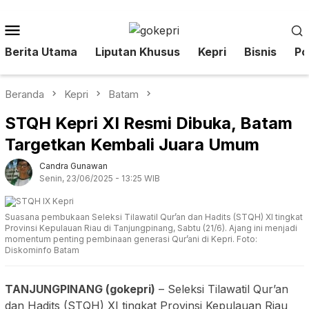
Loncat
ke
Menu
konten
Mobile
Berita Utama
Liputan Khusus
Kepri
Bisnis
Pol
Beranda
Kepri
Batam
STQH Kepri XI Resmi Dibuka, Batam
Targetkan Kembali Juara Umum
Candra Gunawan
Senin, 23/06/2025 - 13:25 WIB
Suasana pembukaan Seleksi Tilawatil Qur’an dan Hadits (STQH) XI tingkat
Provinsi Kepulauan Riau di Tanjungpinang, Sabtu (21/6). Ajang ini menjadi
momentum penting pembinaan generasi Qur’ani di Kepri. Foto:
Diskominfo Batam
TANJUNGPINANG (gokepri)
– Seleksi Tilawatil Qur’an
dan Hadits (STQH) XI tingkat Provinsi Kepulauan Riau