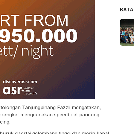
BAT
rtolongan Tanjungpinang Fazzli mengatakan,
berangkat menggunakan speedboat pancung
cing.
buruk disertai gelombang tinggi dan mesin kapal