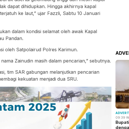
dak dapat dihidupkan. Hingga akhirnya kapal
rjatuh ke laut,” ujar Fazzli, Sabtu 10 Januari
mukan dalam kondisi selamat oleh awak Kapal
au Pandan.
si oleh Satpolairud Polres Karimun.
ADVE
s nama Zainudin masih dalam pencarian,” sebutnya.
asi, tim SAR gabungan melanjutkan pencarian
membagi kekuatan menjadi dua SRU.
ADVERT
09:39 W
Bupat
deng