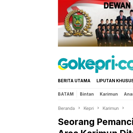
Loncat
ke
konten
BERITA UTAMA
LIPUTAN KHUSU
BATAM
Bintan
Karimun
Ana
Beranda
Kepri
Karimun
Seorang Pemancin