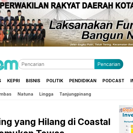
Pencarian
S
KEPRI
BISNIS
POLITIK
PENDIDIKAN
PODCAST
I
mbas
Natuna
Lingga
Tanjungpinang
g yang Hilang di Coastal