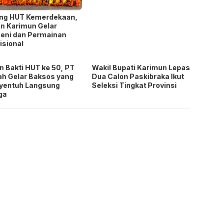
ang HUT Kemerdekaan,
n Karimun Gelar
eni dan Permainan
isional
n Bakti HUT ke 50, PT
Wakil Bupati Karimun Lepas
h Gelar Baksos yang
Dua Calon Paskibraka Ikut
yentuh Langsung
Seleksi Tingkat Provinsi
ga