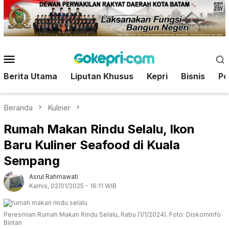
Loncat
ke
konten
Menu
Mobile
Berita Utama
Liputan Khusus
Kepri
Bisnis
Pol
Beranda
Kuliner
Rumah Makan Rindu Selalu, Ikon
Baru Kuliner Seafood di Kuala
Sempang
Asrul Rahmawati
Kamis, 02/01/2025 - 16:11 WIB
Peresmian Rumah Makan Rindu Selalu, Rabu (1/1/2024). Foto: Diskominfo
Bintan