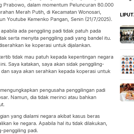
rang Prabowo, dalam momentum Peluncuran 80.000
rahan Merah Putih, di Kecamatan Wonosari,
LIPU
akun Youtube Kemenko Pangan, Senin (21/7/2025).
pabila ada penggiling padi tidak patuh pada
k serta menyita penggiling padi yang bandel itu.
diserahkan ke koperasi untuk dijalankan.
 tertib tidak mau patuh kepada kepentingan negara
i. Saya katakan, saya akan sidak penggiling-
ita dan saya akan serahkan kepada koperasi untuk
 mengungkapkan pengusaha penggilingan padi
esar. Namun, dia tidak merinci atau bahkan
t.
an yang dialami negara akibat kasus beras
likan ke negara. Apabila hal itu tidak dilakukan,
-penggiling padi.