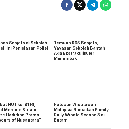
san Senjata di Sekolah
Temuan 995 Senjata,
el, Ini Penjelasan Polisi
Yayasan Sekolah Bantah
Ada Ekstrakulikuler
Menembak
ut HUT ke-81 RI,
Ratusan Wisatawan
nd Mercure Batam
Malaysia Ramaikan Family
re Hadirkan Promo
Rally Wisata Season 3 di
vours of Nusantara”
Batam