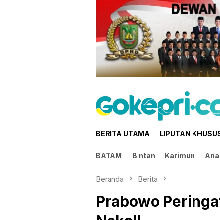
Loncat
ke
konten
BERITA UTAMA
LIPUTAN KHUSU
BATAM
Bintan
Karimun
Ana
Beranda
Berita
Prabowo Peringa