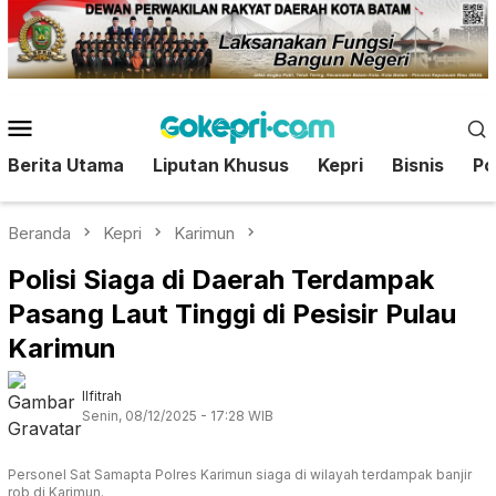
Loncat
ke
konten
Menu
Mobile
Berita Utama
Liputan Khusus
Kepri
Bisnis
Pol
Beranda
Kepri
Karimun
Polisi Siaga di Daerah Terdampak
Pasang Laut Tinggi di Pesisir Pulau
Karimun
Ilfitrah
Senin, 08/12/2025 - 17:28 WIB
Personel Sat Samapta Polres Karimun siaga di wilayah terdampak banjir
rob di Karimun.