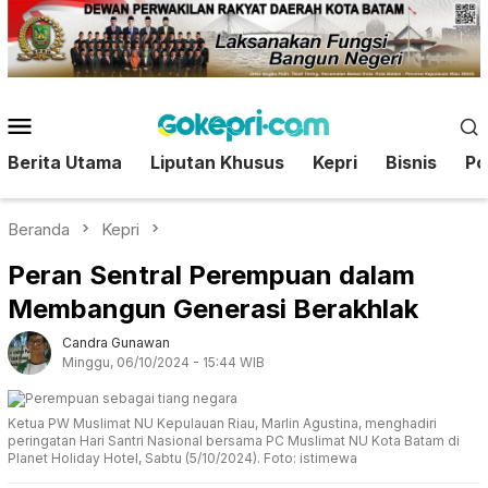
Loncat
ke
konten
Menu
Mobile
Berita Utama
Liputan Khusus
Kepri
Bisnis
Pol
Beranda
Kepri
Peran Sentral Perempuan dalam
Membangun Generasi Berakhlak
Candra Gunawan
Minggu, 06/10/2024 - 15:44 WIB
Ketua PW Muslimat NU Kepulauan Riau, Marlin Agustina, menghadiri
peringatan Hari Santri Nasional bersama PC Muslimat NU Kota Batam di
Planet Holiday Hotel, Sabtu (5/10/2024). Foto: istimewa