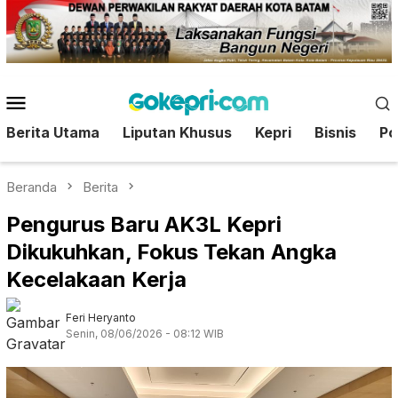
Loncat
ke
konten
Menu
Mobile
Berita Utama
Liputan Khusus
Kepri
Bisnis
Pol
Beranda
Berita
Pengurus Baru AK3L Kepri
Dikukuhkan, Fokus Tekan Angka
Kecelakaan Kerja
Feri Heryanto
Senin, 08/06/2026 - 08:12 WIB