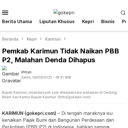
Loncat
ke
Menu
konten
Mobile
Berita Utama
Liputan Khusus
Kepri
Bisnis
Pol
Beranda
Kepri
Karimun
Pemkab Karimun Tidak Naikan PBB
P2, Malahan Denda Dihapus
Ilfitrah
Senin, 08/09/2025 - 18:41 WIB
Bupati Karimun, Iskandarsyah saat diwawancara wartawan di Gedung
Nilam Sari Kantor Bupati Karimun. (Ilfitra/gokepri.com)
KARIMUN (gokepri.com)
– Di tengah maraknya isu
kenaikan Pajak Bumi dan Bangunan Perdesaan dan
Perkotaan (PBB-P2) di Indonesia, bahkan sampai