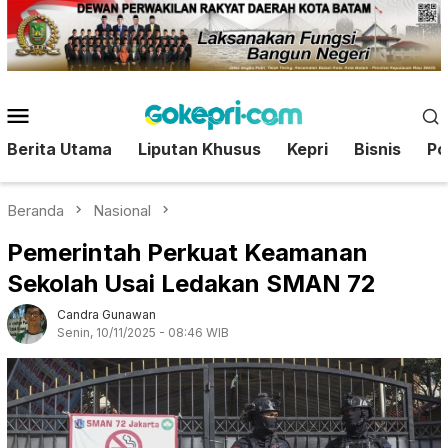
Loncat
ke
konten
Menu
Mobile
Berita Utama
Liputan Khusus
Kepri
Bisnis
Pol
Beranda
Nasional
Pemerintah Perkuat Keamanan
Sekolah Usai Ledakan SMAN 72
Candra Gunawan
Senin, 10/11/2025 - 08:46 WIB