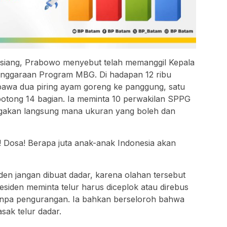
u siang, Prabowo menyebut telah memanggil Kepala
enggaraan Program MBG. Di hadapan 12 ribu
a dua piring ayam goreng ke panggung, satu
ipotong 14 bagian. Ia meminta 10 perwakilan SPPG
agakan langsung mana ukuran yang boleh dan
a! Dosa! Berapa juta anak-anak Indonesia akan
iden jangan dibuat dadar, karena olahan tersebut
esiden meminta telur harus diceplok atau direbus
anpa pengurangan. Ia bahkan berseloroh bahwa
ak telur dadar.