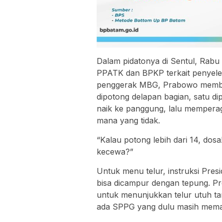
Dalam pidatonya di Sentul, Rab
PPATK dan BPKP terkait penyel
penggerak MBG, Prabowo membaw
dipotong delapan bagian, satu d
naik ke panggung, lalu memper
mana yang tidak.
“Kalau potong lebih dari 14, dos
kecewa?”
Untuk menu telur, instruksi Pres
bisa dicampur dengan tepung. Pr
untuk menunjukkan telur utuh t
ada SPPG yang dulu masih memas