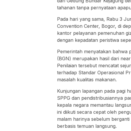
dari Gedung Bundar Kejagung deng
tahanan tanpa pernyataan apap
Pada hari yang sama, Rabu 3 Jun
Convention Center, Bogor, di dep
kantor pelayanan pemenuhan gizi
dengan kepadatan peristiwa seper
Pemerintah menyatakan bahwa pe
(BGN) merupakan hasil dari nearl
Penilaian tersebut mencatat sejum
terhadap Standar Operasional Pr
masalah kualitas makanan.
Kunjungan lapangan pada pagi h
SPPG dan pendistribusiannya pa
kepala negara memantau langsung
ini diikuti secara cepat oleh 
malam harinya sebelum berganti 
berbasis temuan langsung.