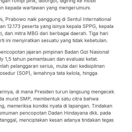
an rompi pink, diborgol, digiring ke mobil
un kepada wartawan yang mengerumuni.
i, Prabowo naik panggung di Sentul International
an 12.173 peserta yang isinya kepala SPPG, kepala
, dan mitra MBG dari berbagai daerah. Tiga hari
ti ini menyiratkan sesuatu yang tidak kebetulan.
ncopotan jajaran pimpinan Badan Gizi Nasional
y 1,5 tahun pemantauan dan evaluasi ketat.
lah pelanggaran serius, mulai dari kedisiplinan
osedur (SOP), lemahnya tata kelola, hingga
arinya, di mana Presiden turun langsung mengecek
da murid SMP, membentuk satu citra bahwa
, memeriksa kondisi nyata di lapangan. Tindakan
pengumuman pencopotan Dadan Hindayana dkk. pada
tanggal, menciptakan kesan adanya tindakan tegas