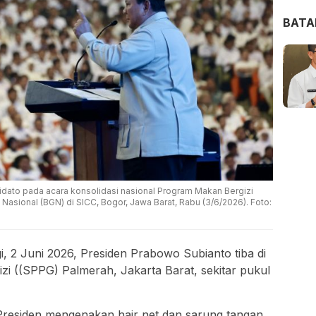
BAT
ato pada acara konsolidasi nasional Program Makan Bergizi
i Nasional (BGN) di SICC, Bogor, Jawa Barat, Rabu (3/6/2026). Foto:
i, 2 Juni 2026, Presiden Prabowo Subianto tiba di
 ((SPPG) Palmerah, Jakarta Barat, sekitar pukul
residen mengenakan hair net dan sarung tangan,