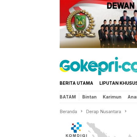
Loncat
ke
konten
BERITA UTAMA
LIPUTAN KHUSU
BATAM
Bintan
Karimun
Ana
Beranda
Derap Nusantara