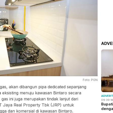
ADVE
Foto: PGN
s, akan dibangun pipa dedicated sepanjang
ipa eksisting menuju kawasan Bintaro secara
ADVERT
as ini juga merupakan tindak lanjut dari
09:39 W
Bupat
 Jaya Real Property Tbk (JRP) untuk
deng
ga dan komersial di kawasan Bintaro.