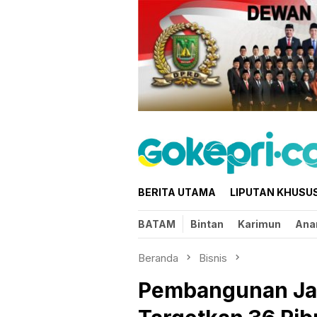
Loncat
ke
konten
BERITA UTAMA
LIPUTAN KHUSU
BATAM
Bintan
Karimun
Ana
Beranda
Bisnis
Pembangunan Jar