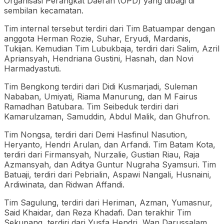
Organisasi Perangkat Daerah (OPD) yang dibagi di
sembilan kecamatan.
Tim internal tersebut terdiri dari Tim Batuampar dengan
anggota Herman Rozie, Suhar, Eryudi, Mardanis,
Tukijan. Kemudian Tim Lubukbaja, terdiri dari Salim, Azril
Apriansyah, Hendriana Gustini, Hasnah, dan Novi
Harmadyastuti.
Tim Bengkong terdiri dari Didi Kusmarjadi, Suleman
Nababan, Umiyati, Riama Manurung, dan M Fairus
Ramadhan Batubara. Tim Seibeduk terdiri dari
Kamarulzaman, Samuddin, Abdul Malik, dan Ghufron.
Tim Nongsa, terdiri dari Demi Hasfinul Nasution,
Heryanto, Hendri Arulan, dan Arfandi. Tim Batam Kota,
terdiri dari Firmansyah, Nurzalie, Gustian Riau, Raja
Azmansyah, dan Aditya Guntur Nugraha Syamsuri. Tim
Batuaji, terdiri dari Pebrialin, Aspawi Nangali, Husnaini,
Ardiwinata, dan Ridwan Affandi.
Tim Sagulung, terdiri dari Heriman, Azman, Yumasnur,
Said Khaidar, dan Reza Khadafi. Dan terakhir Tim
Sekupang, terdiri dari Yusfa Hendri, Wan Darussalam,