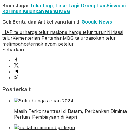
Baca Juga:
Telur Lagi, Telur Lagi: Orang Tua Siswa di
Karimun Keluhkan Menu MBG
Cek Berita dan Artikel yang lain di
Google News
HAP telur
harga telur nasional
harga telur turun
hilirisasi
telur
Kementerian Pertanian
MBG telur
pasokan telur
melimpah
peternak ayam petelur
Sebarkan
Pos terkait
Masih Terkonsentrasi di Batam, Perbankan Diminta
Perluas Pembiayaan di Kepri