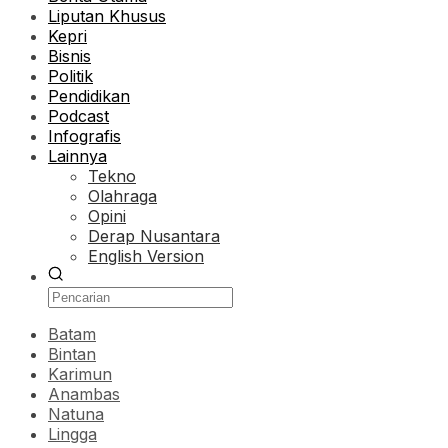
Liputan Khusus
Kepri
Bisnis
Politik
Pendidikan
Podcast
Infografis
Lainnya
Tekno
Olahraga
Opini
Derap Nusantara
English Version
Batam
Bintan
Karimun
Anambas
Natuna
Lingga