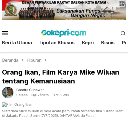
Loncat
ke
konten
Menu
Mobile
Berita Utama
Liputan Khusus
Kepri
Bisnis
Pol
Beranda
Hiburan
Orang Ikan, Film Karya Mike Wiluan
tentang Kemanusiaan
Candra Gunawan
Selasa, 08/07/2025 - 07:16 WIB
Sutradara Mike Wiluan di sela acara pemutaran terbatas film "Orang Ikan"
di Jakarta Pusat, Senin (7/7/2025). (ANTARA/Abdu Faisal)