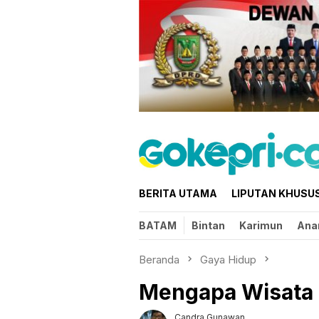
Loncat
ke
konten
BERITA UTAMA
LIPUTAN KHUSU
BATAM
Bintan
Karimun
Ana
Beranda
Gaya Hidup
Mengapa Wisata 
Candra Gunawan