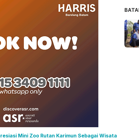
BAT
presiasi Mini Zoo Rutan Karimun Sebagai Wisata