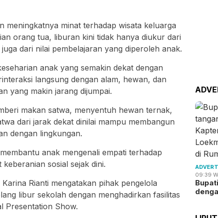
 meningkatnya minat terhadap wisata keluarga
n orang tua, liburan kini tidak hanya diukur dari
juga dari nilai pembelajaran yang diperoleh anak.
 keseharian anak yang semakin dekat dengan
erinteraksi langsung dengan alam, hewan, dan
ADVE
n yang makin jarang dijumpai.
mberi makan satwa, menyentuh hewan ternak,
twa dari jarak dekat dinilai mampu membangun
tan dengan lingkungan.
t membantu anak mengenali empati terhadap
eberanian sosial sejak dini.
ADVERT
09:39 W
Bupat
 Karina Rianti mengatakan pihak pengelola
deng
g libur sekolah dengan menghadirkan fasilitas
l Presentation Show.
LIPU