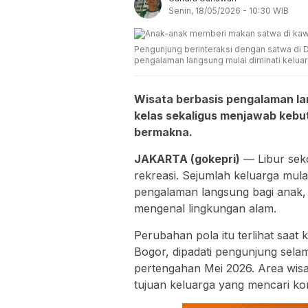
Senin, 18/05/2026 - 10:30 WIB
Pengunjung berinteraksi dengan satwa di 
pengalaman langsung mulai diminati keluarg
Wisata berbasis pengalaman lang
kelas sekaligus menjawab kebut
bermakna.
JAKARTA (gokepri)
— Libur seko
rekreasi. Sejumlah keluarga mula
pengalaman langsung bagi anak, 
mengenal lingkungan alam.
Perubahan pola itu terlihat saa
Bogor, dipadati pengunjung sela
pertengahan Mei 2026. Area wisat
tujuan keluarga yang mencari komb