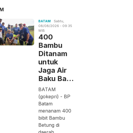
AM
BATAM
Sabtu,
08/08/2026 - 09:35
WIB
400
Bambu
Ditanam
untuk
Jaga Air
Baku Ba…
BATAM
(gokepri) - BP
Batam
menanam 400
bibit Bambu
Betung di
daerah