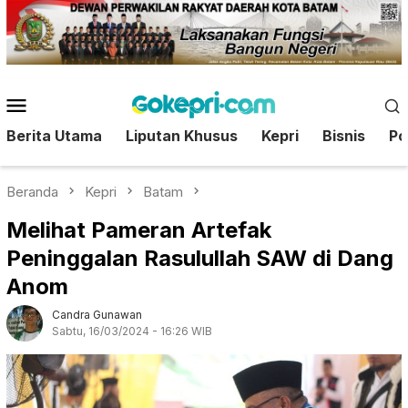
Loncat
ke
konten
Menu
Mobile
Berita Utama
Liputan Khusus
Kepri
Bisnis
Pol
Beranda
Kepri
Batam
Melihat Pameran Artefak
Peninggalan Rasulullah SAW di Dang
Anom
Candra Gunawan
Sabtu, 16/03/2024 - 16:26 WIB