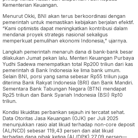
Kementerian Keuangan.
Menurut Okki, BNI akan terus berkoordinasi dengan
pemerintah untuk memastikan kebijakan berjalan efektif.
“Kami optimistis dapat meningkatkan kontribusi dalam
mendanai proyek strategis nasional sekaligus
memperkuat pemulihan ekonomi Indonesia,” ujarnya.
Langkah pemerintah menaruh dana di bank-bank besar
dilakukan Jumat pekan lalu. Menteri Keuangan Purbaya
Yudhi Sadewa menempatkan total Rp200 triliun dari kas
pemerintah di Bank Indonesia ke lima bank umum.
Selain BNI, porsi yang sama sebesar Rp55 triliun juga
diterima Bank Rakyat Indonesia (BRI) dan Bank Mandiri.
Sementara Bank Tabungan Negara (BTN) mendapat
Rp25 triliun dan Bank Syariah Indonesia (BSI) Rp10
triliun.
Kondisi likuiditas perbankan sejauh ini tercatat sehat.
Data Otoritas Jasa Keuangan (OJK) per Juli 2025
menunjukkan rasio alat likuid terhadap non-core deposit
(AL/NCD) sebesar 119,43 persen dan alat likuid
terhadap dana pihak ketiga (AL/DPK) 27,09 persen—