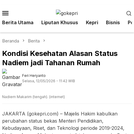
Loncat
ke
Menu
konten
Mobile
Berita Utama
Liputan Khusus
Kepri
Bisnis
Pol
Beranda
Berita
Kondisi Kesehatan Alasan Status
Nadiem jadi Tahanan Rumah
Feri Heryanto
Selasa, 12/05/2026 - 11:42 WIB
Nadiem Makarim (tengah). (internet)
JAKARTA (gokepri.com) – Majelis Hakim kabulkan
perubahan status bekas Menteri Pendidikan,
Kebudayaan, Riset, dan Teknologi periode 2019-2024,