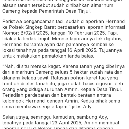
alasan tanah tersebut sudah dihibahkan almarhum
Cameng kepada Pemerintah Desa Tinjul.
Peristiwa pengancaman tadi, sudah dilaporkan Hernandi
ke Polsek Singkep Barat berdasarkan laporan informasi
Nomor: B/02/II/2025, tanggal 10 Februari 2025. Tapi,
tidak ada tindak lanjut. Merasa laporannya tak digubris,
Hernandi bersama ayah dan pamannya kembali ke
lokasi tanahnya pada tanggal 16 April 2025. Tujuannya
untuk melakukan pematokan tanda batas.
“Nah, di situ mereka kaget. Karena tanah yang dibelinya
dari almarhum Cameng seluas 5 hektar sudah rata dan
ditanami kelapa sawit. Ratusan pohon karet tua yang
tumbuh di atas tanah itu, juga sudah habis digusur oleh
orang yang diduga suruhan Amrin, Kepala Desa Tinjul.
Terjadilah perdebatan dan bentak-bentaan antara
kelompok Hernandi dengan Amrin. Kedua pihak sama-
sama membawa senjata tajam,” jelas Ady.
Selanjutnya, seminggu kemudian, sambung Ady,
tepatnya pada tanggal 23 April 2025, Amrin membuat
laporan polisi di Polres Lingga dan diterima dengan