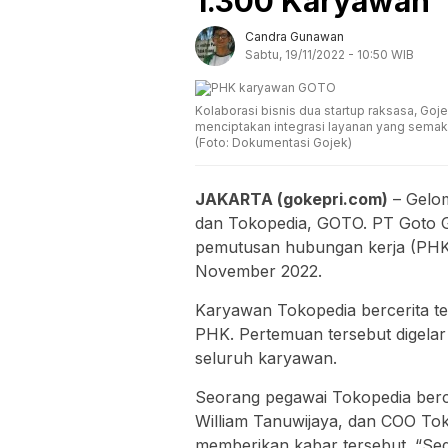
1.300 Karyawan
Candra Gunawan
Sabtu, 19/11/2022 - 10:50 WIB
Kolaborasi bisnis dua startup raksasa, G
menciptakan integrasi layanan yang semak
(Foto: Dokumentasi Gojek)
JAKARTA (gokepri.com)
– Gelo
dan Tokopedia, GOTO. PT Goto
pemutusan hubungan kerja (PHK
November 2022.
Karyawan Tokopedia bercerita 
PHK. Pertemuan tersebut digelar
seluruh karyawan.
Seorang pegawai Tokopedia berc
William Tanuwijaya, dan COO Tok
memberikan kabar tersebut. “Sedi