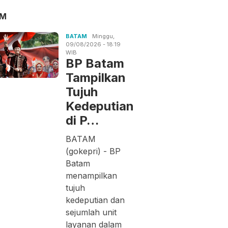
AM
BATAM
Minggu,
09/08/2026 - 18:19
WIB
BP Batam
Tampilkan
Tujuh
Kedeputian
di P…
BATAM
(gokepri) - BP
Batam
menampilkan
tujuh
kedeputian dan
sejumlah unit
layanan dalam