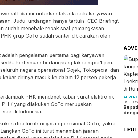
ownhall, dia menuturkan tak ada satu karyawan
an. Judul undangan hanya tertulis ‘CEO Briefing’.
an sudah menebak-nebak soal pemangkasan
 PHK grup GoTo sudah santer dibicarakan oleh
ADVE
t adalah pengalaman pertama bagi karyawan
edih. Pertemuan berlangsung tak sampai 1 jam.
 seluruh negara operasional Gojek, Tokopedia, dan
 kabar dirinya masuk ke dalam 12 persen pekerja
erdampak PHK mendapat kabar surat elektronik
ADVERT
09:39 W
B. PHK yang dilakukan GoTo merupakan
Bupat
sar di Indonesia.
deng
akukan di seluruh negara operasional GoTo, yakni
LIPU
. Langkah GoTo ini turut menambah jajaran