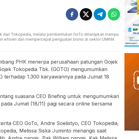
ojek dan Tokopedia, melalui pembentukan GoTo diharapkan mampu
in efisien dan mempercepat penguatan bisnis di sektor UMKM.
mbang PHK menerpa perusahaan patungan Gojek
 Gojek Tokopedia Tbk. (GOTO) mengumumkan
) terhadap 1.300 karyawannya pada Jumat 18
tentang suasana CEO Briefing untuk mengumumkan
 pada Jumat (18/11) pagi secara online bersama
erita CEO GoTo, Andre Soelistyo, CEO Tokopedia,
opedia, Melissa Siska Juminto menangis saat
h. Andre nangis, Pak William nangis, Kak Melissa