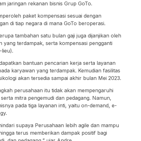
m jaringan rekanan bisnis Grup GoTo.
mperoleh paket kompensasi sesuai dengan
an di tiap negara di mana GoTo beroperasi.
erupa tambahan satu bulan gaji juga dijanjikan oleh
 yang terdampak, serta kompensasi pengganti
lieu).
dapatkan bantuan pencarian kerja serta layanan
epada karyawan yang terdampak. Kemudian fasilitas
sikologi akan tersedia sampai akhir bulan Mei 2023.
angkah perusahaan itu tidak akan mempengaruhi
serta mitra pengemudi dan pedagang. Namun,
snya pada tiga layanan inti, yaitu on-demand, e-
gy.
 dihindari supaya Perusahaan lebih agile dan mampu
ingga terus memberikan dampak positif bagi
i, dan pedagang,” ujar Andre.