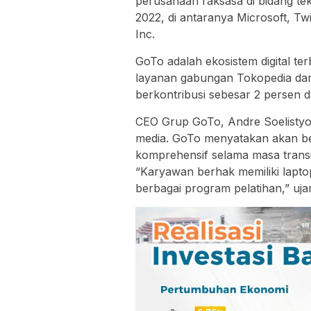
perusahaan raksasa di bidang te
2022, di antaranya Microsoft, Tw
Inc.
GoTo adalah ekosistem digital ter
layanan gabungan Tokopedia dan 
berkontribusi sebesar 2 persen d
CEO Grup GoTo, Andre Soelistyo
media. GoTo menyatakan akan 
komprehensif selama masa trans
“Karyawan berhak memiliki lapt
berbagai program pelatihan,” uja