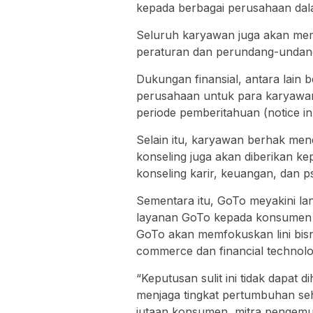
kepada berbagai perusahaan dala
Seluruh karyawan juga akan me
peraturan dan perundang-undang
Dukungan finansial, antara lain b
perusahaan untuk para karyawan
periode pemberitahuan (notice in-
Selain itu, karyawan berhak men
konseling juga akan diberikan k
konseling karir, keuangan, dan p
Sementara itu, GoTo meyakini l
layanan GoTo kepada konsumen 
GoTo akan memfokuskan lini bisni
commerce dan financial technolo
“Keputusan sulit ini tidak dapat
menjaga tingkat pertumbuhan seh
jutaan konsumen, mitra pengemud