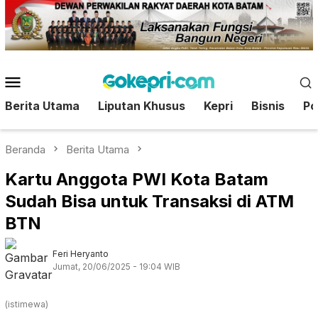
Loncat
ke
konten
Menu
Mobile
Berita Utama
Liputan Khusus
Kepri
Bisnis
Pol
Beranda
Berita Utama
Kartu Anggota PWI Kota Batam
Sudah Bisa untuk Transaksi di ATM
BTN
Feri Heryanto
Jumat, 20/06/2025 - 19:04 WIB
(istimewa)