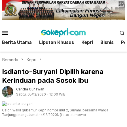
Loncat
ke
konten
Menu
Mobile
Berita Utama
Liputan Khusus
Kepri
Bisnis
Pol
Beranda
Kepri
Isdianto-Suryani Dipilih karena
Kerinduan pada Sosok Ibu
Candra Gunawan
Sabtu, 05/12/2020 - 12:00 WIB
Calon wakil gubernur Kepri nomor urut 2, Suyani, bersama warga
Tanjungpinang, Jumat (4/12/2020). (foto: istimewa)