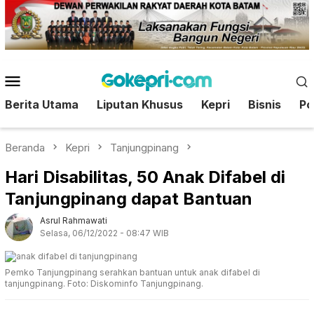
Loncat
ke
konten
Menu
Mobile
Berita Utama
Liputan Khusus
Kepri
Bisnis
Pol
Beranda
Kepri
Tanjungpinang
Hari Disabilitas, 50 Anak Difabel di
Tanjungpinang dapat Bantuan
Asrul Rahmawati
Selasa, 06/12/2022 - 08:47 WIB
Pemko Tanjungpinang serahkan bantuan untuk anak difabel di
tanjungpinang. Foto: Diskominfo Tanjungpinang.