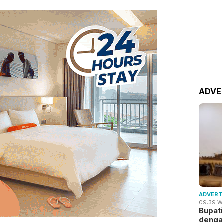
ADVE
ADVERT
09:39 W
Bupat
deng