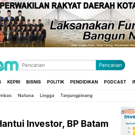
Pencarian
S
KEPRI
BISNIS
POLITIK
PENDIDIKAN
PODCAST
I
mbas
Natuna
Lingga
Tanjungpinang
antui Investor, BP Batam