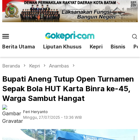
Loncat
ke
konten
Menu
Mobile
Berita Utama
Liputan Khusus
Kepri
Bisnis
Pol
Beranda
Kepri
Anambas
Bupati Aneng Tutup Open Turnamen
Sepak Bola HUT Karta Binra ke-45,
Warga Sambut Hangat
Feri Heryanto
Minggu, 27/07/2025 - 13:36 WIB