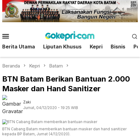
Loncat
ke
konten
Menu
Mobile
Berita Utama
Liputan Khusus
Kepri
Bisnis
Pol
Beranda
Kepri
Batam
BTN Batam Berikan Bantuan 2.000
Masker dan Hand Sanitizer
Zaki
Jumat, 04/12/2020 - 19:25 WIB
BTN Cabang Batam memberikan bantuan masker dan hand sanitizer
kepada BP Batam, Jumat (4/12/2020).