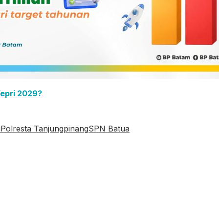
Kepri 2029?
i
Polresta Tanjungpinang
SPN Batua