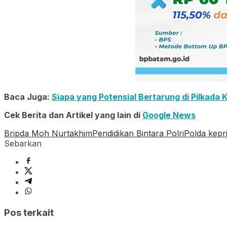
Baca Juga:
Siapa yang Potensial Bertarung di Pilkada 
Cek Berita dan Artikel yang lain di
Google News
Bripda Moh Nurtakhim
Pendidikan Bintara Polri
Polda kepr
Sebarkan
Pos terkait