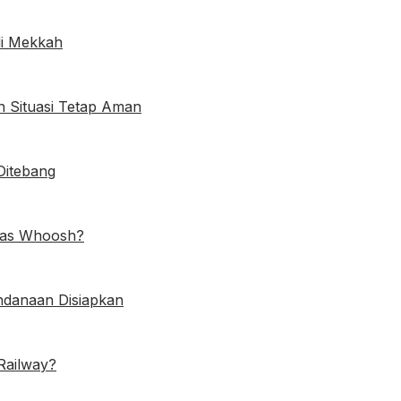
di Mekkah
 Situasi Tetap Aman
Ditebang
tas Whoosh?
ndanaan Disiapkan
Railway?