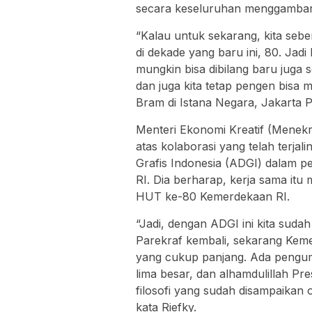
secara keseluruhan menggambar
“Kalau untuk sekarang, kita seb
di dekade yang baru ini, 80. Jadi
mungkin bisa dibilang baru juga 
dan juga kita tetap pengen bisa 
Bram di Istana Negara, Jakarta P
Menteri Ekonomi Kreatif (Menek
atas kolaborasi yang telah terja
Grafis Indonesia (ADGI) dalam p
RI. Dia berharap, kerja sama i
HUT ke-80 Kemerdekaan RI.
“Jadi, dengan ADGI ini kita suda
Parekraf kembali, sekarang Kemen
yang cukup panjang. Ada pengu
lima besar, dan alhamdulillah Pr
filosofi yang sudah disampaikan
kata Riefky.