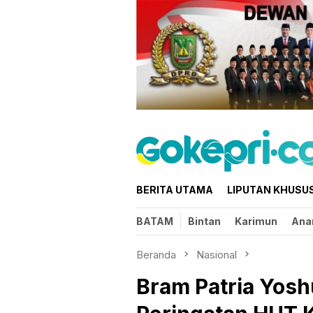
Loncat
ke
konten
BERITA UTAMA
LIPUTAN KHUSU
BATAM
Bintan
Karimun
Ana
Beranda
Nasional
Bram Patria Yosh