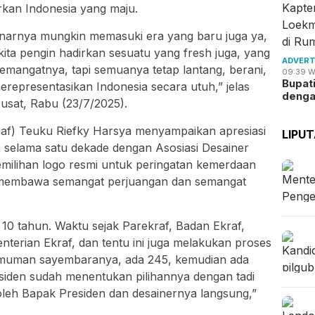
kan Indonesia yang maju.
enarnya mungkin memasuki era yang baru juga ya,
 kita pengin hadirkan sesuatu yang fresh juga, yang
ADVERT
semangatnya, tapi semuanya tetap lantang, berani,
09:39 W
Bupat
merepresentasikan Indonesia secara utuh,” jelas
deng
usat, Rabu (23/7/2025).
raf) Teuku Riefky Harsya menyampaikan apresiasi
LIPU
lin selama satu dekade dengan Asosiasi Desainer
emilihan logo resmi untuk peringatan kemerdaan
tu membawa semangat perjuangan dan semangat
h 10 tahun. Waktu sejak Parekraf, Badan Ekraf,
terian Ekraf, dan tentu ini juga melakukan proses
muman sayembaranya, ada 245, kemudian ada
esiden sudah menentukan pilihannya dengan tadi
 oleh Bapak Presiden dan desainernya langsung,”