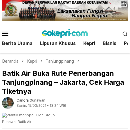
Loncat
ke
konten
Menu
Mobile
Berita Utama
Liputan Khusus
Kepri
Bisnis
Pol
Beranda
Kepri
Tanjungpinang
Batik Air Buka Rute Penerbangan
Tanjungpinang – Jakarta, Cek Harga
Tiketnya
Candra Gunawan
Senin, 15/03/2021 - 13:24 WIB
Pesawat Batik Air