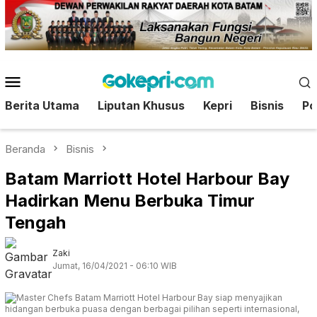
Loncat
ke
konten
Menu
Mobile
Berita Utama
Liputan Khusus
Kepri
Bisnis
Pol
Beranda
Bisnis
Batam Marriott Hotel Harbour Bay
Hadirkan Menu Berbuka Timur
Tengah
Zaki
Jumat, 16/04/2021 - 06:10 WIB