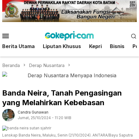
Loncat
ke
konten
Menu
Mobile
Berita Utama
Liputan Khusus
Kepri
Bisnis
Pol
Beranda
Derap Nusantara
Banda Neira, Tanah Pengasingan
yang Melahirkan Kebebasan
Candra Gunawan
Jumat, 25/10/2024 - 11:20 WIB
Lanskap Banda Neira, Maluku, Senin (21/10/2024). ANTARA/Bayu Saputra