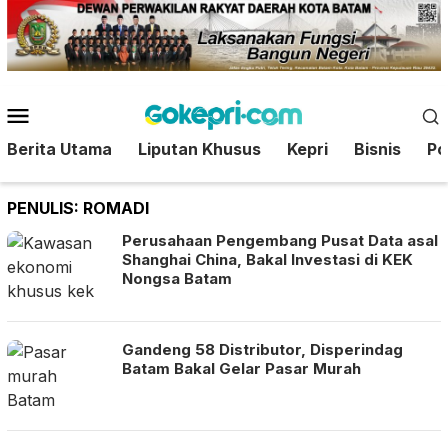
Loncat
ke
konten
Menu
Mobile
Berita Utama
Liputan Khusus
Kepri
Bisnis
Pol
PENULIS:
ROMADI
Perusahaan Pengembang Pusat Data asal
Shanghai China, Bakal Investasi di KEK
Nongsa Batam
Gandeng 58 Distributor, Disperindag
Batam Bakal Gelar Pasar Murah