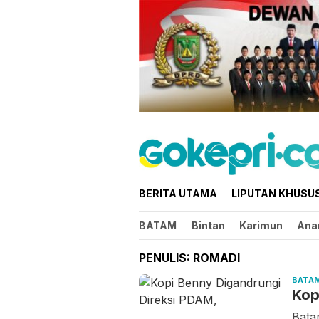
Loncat
ke
konten
BERITA UTAMA
LIPUTAN KHUSU
BATAM
Bintan
Karimun
Ana
PENULIS:
ROMADI
BATA
Kop
Bata