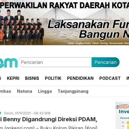
Pencarian
S
KEPRI
BISNIS
POLITIK
PENDIDIKAN
PODCAST
I
mbas
Natuna
Lingga
Tanjungpinang
M
Romadi
Senin, 01/11/2021 - 08:43 WIB
i Benny Digandrungi Direksi PDAM,
m (gokepri.com) – Buku Kolom Pikiran (Kopi)