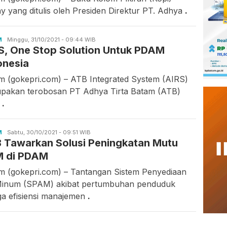
y yang ditulis oleh Presiden Direktur PT. Adhya
.
M
Romadi
Minggu, 31/10/2021 - 09:44 WIB
S, One Stop Solution Untuk PDAM
onesia
m (gokepri.com) – ATB Integrated System (AIRS)
pakan terobosan PT Adhya Tirta Batam (ATB)
g
.
M
Romadi
Sabtu, 30/10/2021 - 09:51 WIB
 Tawarkan Solusi Peningkatan Mutu
 di PDAM
m (gokepri.com) – Tantangan Sistem Penyediaan
Minum (SPAM) akibat pertumbuhan penduduk
ga efisiensi manajemen
.