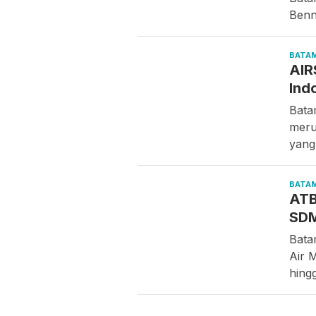
Benn
BATA
AIR
Ind
Bata
meru
yan
BATA
ATB
SDM
Bata
Air 
hing