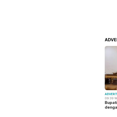
ADVE
ADVERT
09:39 W
Bupat
deng