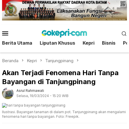
Loncat
ke
konten
Menu
Mobile
Berita Utama
Liputan Khusus
Kepri
Bisnis
Pol
Beranda
Kepri
Tanjungpinang
Akan Terjadi Fenomena Hari Tanpa
Bayangan di Tanjungpinang
Asrul Rahmawati
Selasa, 19/03/2024 - 15:20 WIB
Ilustrasi. Bayangan tanaman di dalam pot. Tanjungpinang akan mengalami
fenomena hari tanpa bayangan. Foto: Freepik.