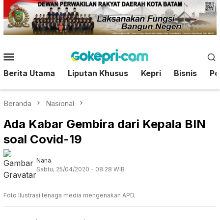
Loncat
ke
konten
Menu
Mobile
Berita Utama
Liputan Khusus
Kepri
Bisnis
Pol
Beranda
Nasional
Ada Kabar Gembira dari Kepala BIN
soal Covid-19
Nana
Sabtu, 25/04/2020 - 08:28 WIB
Foto Ilustrasi tenaga media mengenakan APD.