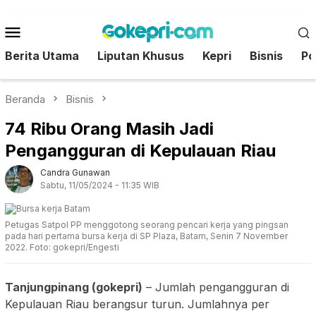
Loncat
ke
Menu
konten
Mobile
Berita Utama
Liputan Khusus
Kepri
Bisnis
Pol
Beranda
Bisnis
74 Ribu Orang Masih Jadi
Pengangguran di Kepulauan Riau
Candra Gunawan
Sabtu, 11/05/2024 - 11:35 WIB
Petugas Satpol PP menggotong seorang pencari kerja yang pingsan
pada hari pertama bursa kerja di SP Plaza, Batam, Senin 7 November
2022. Foto: gokepri/Engesti
Tanjungpinang (gokepri)
– Jumlah pengangguran di
Kepulauan Riau berangsur turun. Jumlahnya per