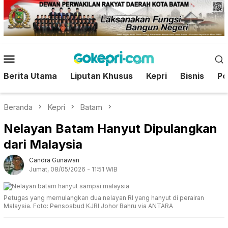
Loncat
ke
konten
Menu
Mobile
Berita Utama
Liputan Khusus
Kepri
Bisnis
Pol
Beranda
Kepri
Batam
Nelayan Batam Hanyut Dipulangkan
dari Malaysia
Candra Gunawan
Jumat, 08/05/2026 - 11:51 WIB
Petugas yang memulangkan dua nelayan RI yang hanyut di perairan
Malaysia. Foto: Pensosbud KJRI Johor Bahru via ANTARA