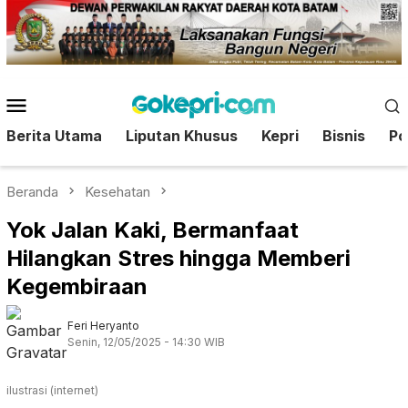
Loncat
ke
konten
Menu
Mobile
Berita Utama
Liputan Khusus
Kepri
Bisnis
Pol
Beranda
Kesehatan
Yok Jalan Kaki, Bermanfaat
Hilangkan Stres hingga Memberi
Kegembiraan
Feri Heryanto
Senin, 12/05/2025 - 14:30 WIB
ilustrasi (internet)