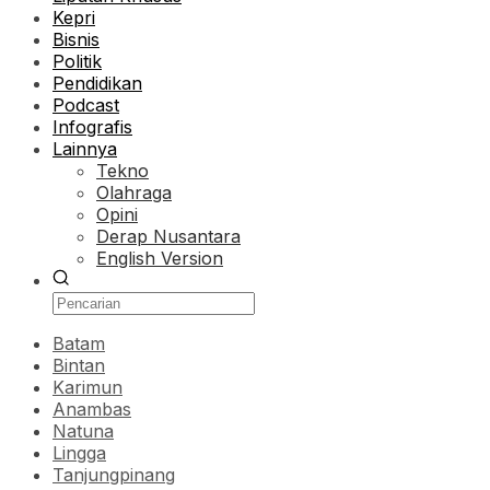
Kepri
Bisnis
Politik
Pendidikan
Podcast
Infografis
Lainnya
Tekno
Olahraga
Opini
Derap Nusantara
English Version
Batam
Bintan
Karimun
Anambas
Natuna
Lingga
Tanjungpinang